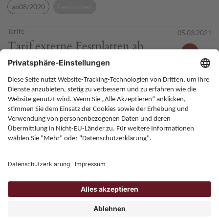
ab08/2020
Festplatten
Tarife
05.03.2021
Tarif externe Festplatten ab
2008
ab2008
Festplatten
Home
Karriere
Kontakt
Allgemeine Bedingungen
Impressum
Datenschutz
Onlineportal
ZPÜ - Gesellschaft des bürgerlichen Rechts. Gesellschafter: die
Verwertungsgesellschaften GEMA, GÜFA, GVL, GWFF, TWF, VGF,