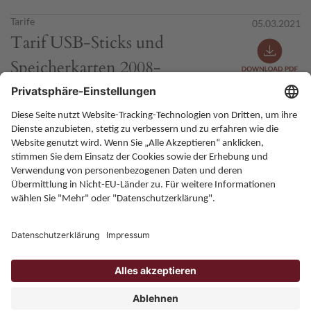
Tarife
05.03.2021
Tarif USB-Sticks und
Speicherkarten 2008-
30.06.2012
2008-30.06.2012
USB-Sticks / Speicherkarten
Home
Karriere
Kontakt
Allgemeine Bedingungen
Impressum
Datenschutz
Onlineportal
ZPÜ - Gesellschaft des bürgerlichen Rechts. Gesellschafter: die
Verwertungsgesellschaften GEMA, GÜFA, GVL, GWFF, TWF, VGF,