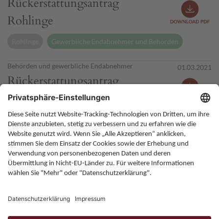
Rückerstattungsantrag
Rohlinge
Rohlinge
Gewerbliche Endabnehmer und Behörden
Behörden und gewerbliche Endabnehmer
01.03.2021
Rückerstattungsantrag
externe Brenner
Brenner
Gewerbliche Endabnehmer und Behörden
Home
Karriere
Kontakt
Allgemeine Bedingungen
Impressum
Datenschutz
Onlineportal