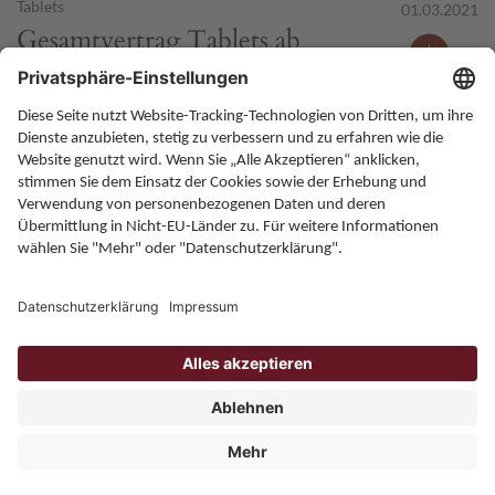
Tablets
01.03.2021
Gesamtvertrag Tablets ab
2012 - Bitkom
ab2012
Tablets
BITKOM
Home
Karriere
Kontakt
Allgemeine Bedingungen
Impressum
Datenschutz
Onlineportal
ZPÜ - Gesellschaft des bürgerlichen Rechts. Gesellschafter: die
Verwertungsgesellschaften GEMA, GÜFA, GVL, GWFF, TWF, VGF,
VFF, VG Bild-Kunst und VG Wort
© ZPÜ 2026